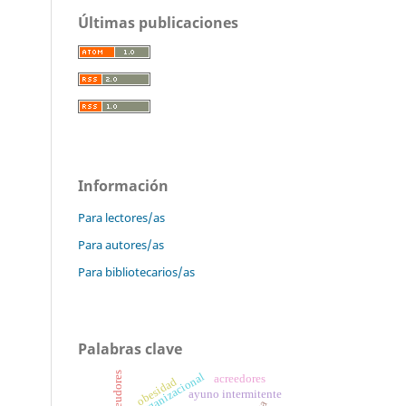
Últimas publicaciones
Información
Para lectores/as
Para autores/as
Para bibliotecarios/as
Palabras clave
deudores
acreedores
obesidad
ayuno intermitente