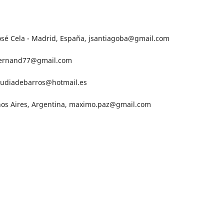
José Cela - Madrid, España, jsantiagoba@gmail.com
ahernand77@gmail.com
laudiadebarros@hotmail.es
enos Aires, Argentina, maximo.paz@gmail.com