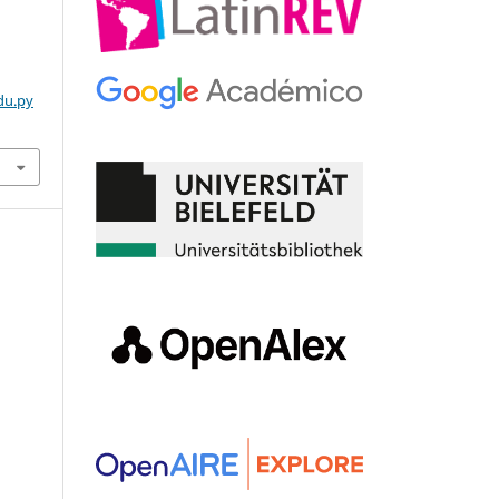
du.py