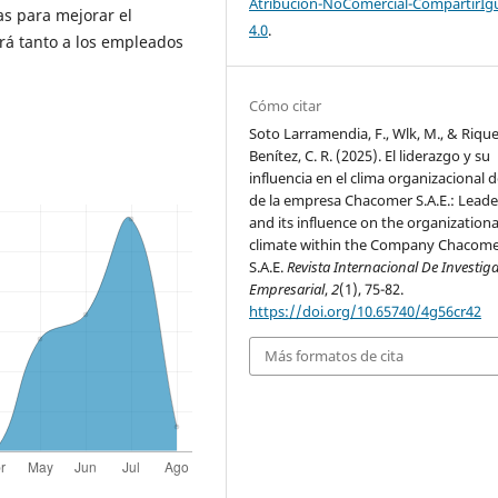
Atribución-NoComercial-CompartirIg
as para mejorar el
4.0
.
ará tanto a los empleados
Cómo citar
Soto Larramendia, F., Wlk, M., & Riqu
Benítez, C. R. (2025). El liderazgo y su
influencia en el clima organizacional 
de la empresa Chacomer S.A.E.: Leade
and its influence on the organizationa
climate within the Company Chacom
S.A.E.
Revista Internacional De Investig
Empresarial
,
2
(1), 75-82.
https://doi.org/10.65740/4g56cr42
Más formatos de cita