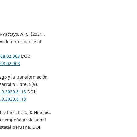
n-Yactayo, A. C. (2021).
 work performance of
.
008.02.003
DOI:
008.02.003
razgo y la transformación
arrollo Libre, 5(9).
e.9.2020.8113
DOI:
e.9.2020.8113
lez Ríos, R. C., & Hinojosa
 desempeño profesional
statal peruana. DOI: