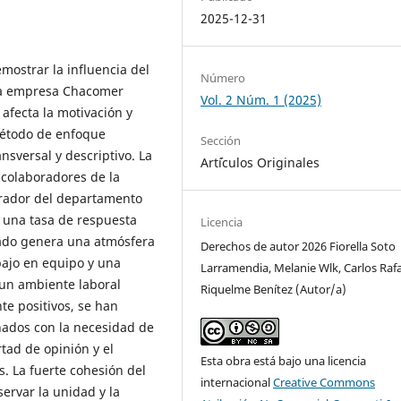
2025-12-31
mostrar la influencia del
Número
 la empresa Chacomer
Vol. 2 Núm. 1 (2025)
 afecta la motivación y
 método de enfoque
Sección
nsversal y descriptivo. La
Art´ículos Originales
 colaboradores de la
borador del departamento
 una tasa de respuesta
Licencia
ado genera una atmósfera
Derechos de autor 2026 Fiorella Soto
abajo en equipo y una
Larramendia, Melanie Wlk, Carlos Rafa
 un ambiente laboral
Riquelme Benítez (Autor/a)
e positivos, se han
nados con la necesidad de
tad de opinión y el
Esta obra está bajo una licencia
s. La fuerte cohesión del
internacional
Creative Commons
ervar la unidad y la