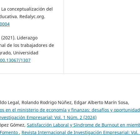
). La conceptualización del
ducativa. Redalyc.org.
60004
. (2021). Liderazgo
al de los trabajadores de
grado, Universidad
500.13067/1307
aldo Legal, Rolando Rodrigo Núñez, Edgar Alberto Marín Sosa,
s en el ministerio de economía y finanzas: desafíos y oportunida
nvestigación Empresarial: Vol. 1 Núm. 2 (2024)
 López Gómez,
Satisfacción Laboral y Síndrome de Burnout en miem
e Fomento
,
Revista Internacional de Investigación Empresarial: Vol.