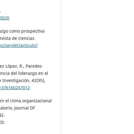
.
23020
erazgo como prospectiva
evista de ciencias
es/servlet/articulo?
ez López, R., Paredes
encia del liderazgo en el
 Investigación, 42(95),
d=376160247012
o en el clima organizacional
atorio. Journal Of
42.
I: