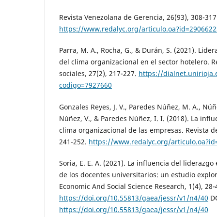
Revista Venezolana de Gerencia, 26(93), 308-317
https://www.redalyc.org/articulo.oa?id=290662
Parra, M. A., Rocha, G., & Durán, S. (2021). Lid
del clima organizacional en el sector hotelero. R
sociales, 27(2), 217-227.
https://dialnet.unirioja.
codigo=7927660
Gonzales Reyes, J. V., Paredes Núñez, M. A., Núñ
Núñez, V., & Paredes Núñez, I. I. (2018). La influ
clima organizacional de las empresas. Revista de
241-252.
https://www.redalyc.org/articulo.oa?i
Soria, E. E. A. (2021). La influencia del liderazg
de los docentes universitarios: un estudio explor
Economic And Social Science Research, 1(4), 28-
https://doi.org/10.55813/gaea/jessr/v1/n4/40
DO
https://doi.org/10.55813/gaea/jessr/v1/n4/40