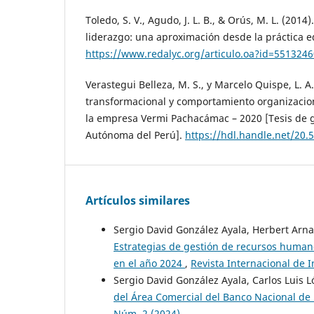
Toledo, S. V., Agudo, J. L. B., & Orús, M. L. (2014
liderazgo: una aproximación desde la práctica e
https://www.redalyc.org/articulo.oa?id=551324
Verastegui Belleza, M. S., y Marcelo Quispe, L. A
transformacional y comportamiento organizacion
la empresa Vermi Pachacámac – 2020 [Tesis de 
Autónoma del Perú].
https://hdl.handle.net/20.
Artículos similares
Sergio David González Ayala, Herbert Arn
Estrategias de gestión de recursos humano
en el año 2024
,
Revista Internacional de I
Sergio David González Ayala, Carlos Luis
del Área Comercial del Banco Nacional d
Núm. 2 (2024)