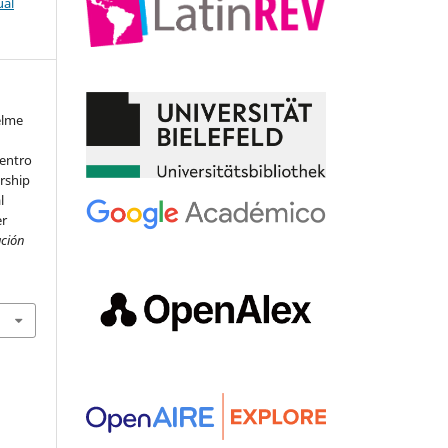
ual
elme
dentro
rship
l
er
ación