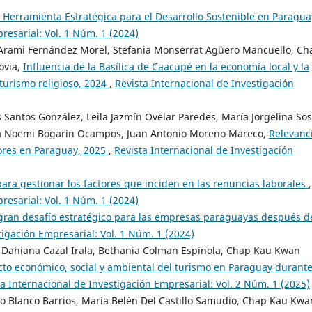
 Herramienta Estratégica para el Desarrollo Sostenible en Paragu
resarial: Vol. 1 Núm. 1 (2024)
 Arami Fernández Morel, Stefania Monserrat Agüero Mancuello, Ch
ovia,
Influencia de la Basílica de Caacupé en la economía local y la
turismo religioso, 2024
,
Revista Internacional de Investigación
antos González, Leila Jazmín Ovelar Paredes, María Jorgelina So
lia Noemi Bogarín Ocampos, Juan Antonio Moreno Mareco,
Relevanc
dores en Paraguay, 2025
,
Revista Internacional de Investigación
ara gestionar los factores que inciden en las renuncias laborales
,
resarial: Vol. 1 Núm. 1 (2024)
 gran desafío estratégico para las empresas paraguayas después d
tigación Empresarial: Vol. 1 Núm. 1 (2024)
 Dahiana Cazal Irala, Bethania Colman Espínola, Chap Kau Kwan
to económico, social y ambiental del turismo en Paraguay durante
ta Internacional de Investigación Empresarial: Vol. 2 Núm. 1 (2025)
ro Blanco Barrios, María Belén Del Castillo Samudio, Chap Kau Kwa