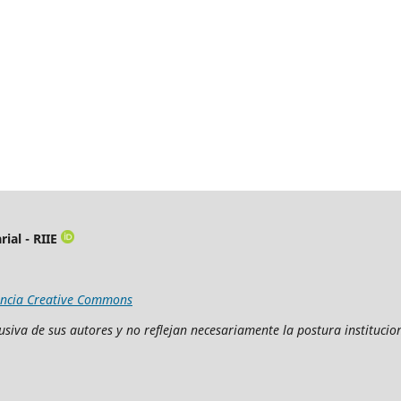
ial - RIIE
encia Creative Commons
siva de sus autores y no reflejan necesariamente la postura institucion