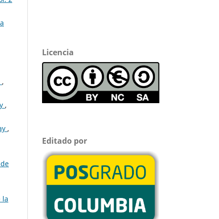
ta
Licencia
o
,
ay
,
uay
,
Editado por
 de
 la