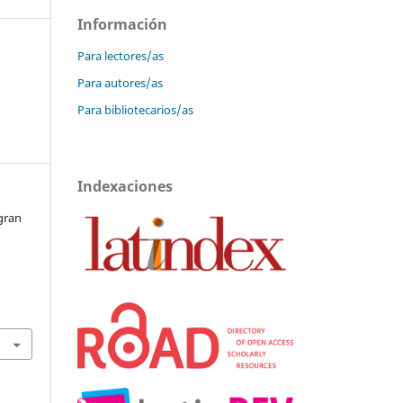
Información
Para lectores/as
Para autores/as
Para bibliotecarios/as
Indexaciones
 gran