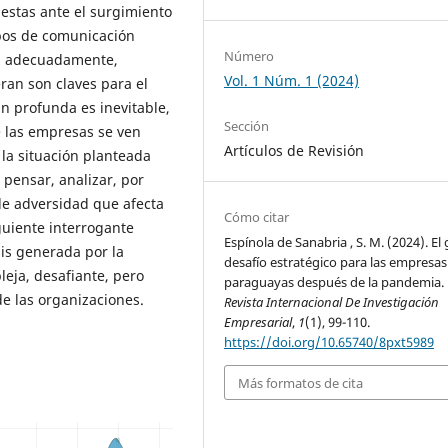
stas ante el surgimiento
uipos de comunicación
Número
os adecuadamente,
Vol. 1 Núm. 1 (2024)
ran son claves para el
tan profunda es inevitable,
Sección
e las empresas se ven
Artículos de Revisión
 la situación planteada
 pensar, analizar, por
de adversidad que afecta
Cómo citar
iguiente interrogante
Espínola de Sanabria , S. M. (2024). El
sis generada por la
desafío estratégico para las empresas
ja, desafiante, pero
paraguayas después de la pandemia.
de las organizaciones.
Revista Internacional De Investigación
Empresarial
,
1
(1), 99-110.
https://doi.org/10.65740/8pxt5989
Más formatos de cita