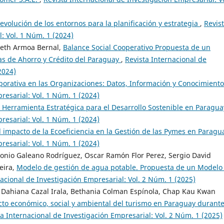
 evolución de los entornos para la planificación y estrategia
,
Revis
: Vol. 1 Núm. 1 (2024)
abeth Armoa Bernal,
Balance Social Cooperativo Propuesta de un
as de Ahorro y Crédito del Paraguay
,
Revista Internacional de
2024)
rporativa en las Organizaciones: Datos, Información y Conocimient
resarial: Vol. 1 Núm. 1 (2024)
 Herramienta Estratégica para el Desarrollo Sostenible en Paragu
resarial: Vol. 1 Núm. 1 (2024)
l impacto de la Ecoeficiencia en la Gestión de las Pymes en Parag
resarial: Vol. 1 Núm. 1 (2024)
onio Galeano Rodríguez, Oscar Ramón Flor Perez, Sergio David
eira,
Modelo de gestión de agua potable. Propuesta de un Modelo
nacional de Investigación Empresarial: Vol. 2 Núm. 1 (2025)
 Dahiana Cazal Irala, Bethania Colman Espínola, Chap Kau Kwan
to económico, social y ambiental del turismo en Paraguay durante
ta Internacional de Investigación Empresarial: Vol. 2 Núm. 1 (2025)