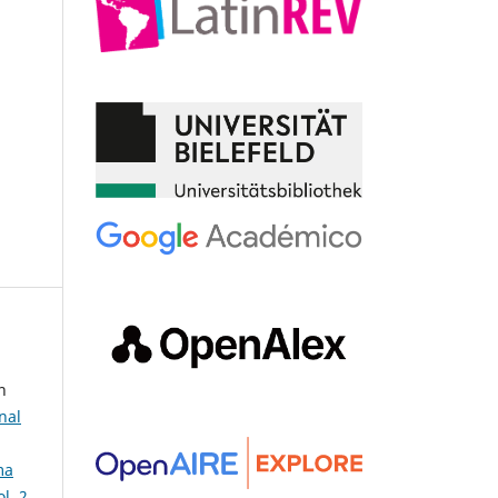
n
nal
ma
l. 2