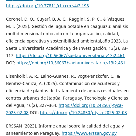
https://doi.org/10.37811/cl_rcm.v4i2.198
Coronel, D. O., Cuyarí, B. A. C., Raggini, S. P. C., & Vázquez,
M. I. (2025). Gestión del agua potable en caaguazú: análisis
multidimensional enfocado en la organización, calidad,
eficiencia operativa y sostenibilidad ambiental,año 2023. La
Saeta Universitaria Académica y de Investigación, 13(2), 83-
117.
https://doi.org/10.56067/saetauniversitaria.v13i2.461
DOI:
https://doi.org/10.56067/saetauniversitaria.v13i2.461
Eisenkölbl, A. R., Laino-Guanes, R., Vogt-Penzkofer, C., &
Benítez-Cañiza, A. (2025). Contaminación de acuíferos y
eficiencia de plantas de tratamiento de aguas residuales en
centros urbanos de Itapúa, Paraguay. Tecnología y Ciencias
del Agua, 16(2), 327–364.
https://doi.org/10.24850/j-tyca-
2025-02-08
DOI:
https://doi.org/10.24850/j-tyca-2025-02-08
ERSSAN (2023). Informe anual sobre la calidad del agua y
saneamiento en Paraguay.
https://www.erssan.gov.py