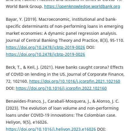
World Bank Group.
https://openknowledge.worldbank.org
Bayar, Y. (2019). Macroeconomic, institutional and bank-
specific determinants of non-performing loans in emerging
market economies: A dynamic panel regression analysis.
Journal of Central Banking Theory and Practice, 8(3), 95-110.
https://doi.org/10.2478/jcbtp-2019-0026
DOI:
https://doi.org/10.2478/jcbtp-2019-0026
Beck, T., & Keil, J. (2021). Have banks caught corona? Effects
of COVID on lending in the US. Journal of Corporate Finance,
72, 102160.
https://doi.org/10.1016/j.jcorpfin.2021.102160
DOI:
https://doi.org/10.1016/j.jcorpfin.2022.102160
Benavides-Franco, J., Carabalí-Mosquera, J., & Alonso, J. C.
(2023). The evolution of loan volume and non-performing
loans under COVID-19 innovations: The Colombian case.
Heliyon, 9(5), e16026.
https://doi.org/10.1016/j.heliyon.2023.e16026
DOI: