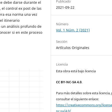
Publicado
que debe darse durante el
2021-09-22
el control ex post de las
nera esa norma una vez
l itinerario
Número
o un análisis profundo de
Vol. 1 Núm. 2 (2021)
nocer si en este proceso
Sección
Art´ículos Originales
Licencia
Esta obra está bajo licencia
CC BY-NC-SA 4.0
.
Para más detalles sobre esta licencia,
consultar el siguiente enlace:
https://creativecommons.org/licens
nc-sa/4.0/