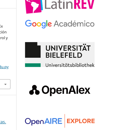
Ex
cción
rol y
du.py
tas.