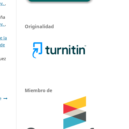
ay.
,
uña
ay.
,
Originalidad
e la
 de
uez
Miembro de
e