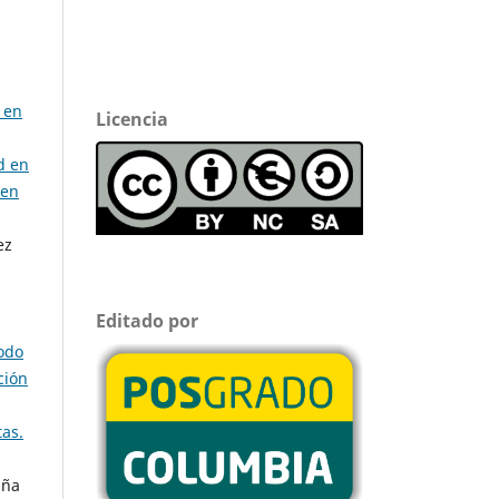
 en
Licencia
d en
 en
ez
Editado por
iodo
ción
tas.
uña