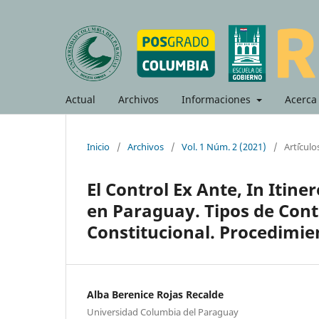
Actual
Archivos
Informaciones
Acerca
Inicio
/
Archivos
/
Vol. 1 Núm. 2 (2021)
/
Art´ícul
El Control Ex Ante, In Itine
en Paraguay. Tipos de Cont
Constitucional. Procedimi
Alba Berenice Rojas Recalde
Universidad Columbia del Paraguay