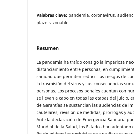
Palabras clave:
pandemia, coronavirus, audienci
plazo razonable
Resumen
La pandemia ha traído consigo la imperiosa nec
distanciamiento entre personas, en cumplimient
sanidad que permiten reducir los riesgos de co
la trasmisión del virus y sus consecuencias su
personas. Los procesos penales cuentan con nu
se llevan a cabo en todas las etapas del juicio, e
de Garantías se sustancian las audiencias de i
cautelares, revisión de medidas, prórrogas y au
Ante la declaración de Emergencia Sanitaria por
Mundial de la Salud, los Estados han adoptado 
fin de mitigar los perjuicios que pudiera causar