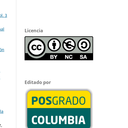
l. 3
nal
Licencia
ión
n
e
Editado por
la
z,