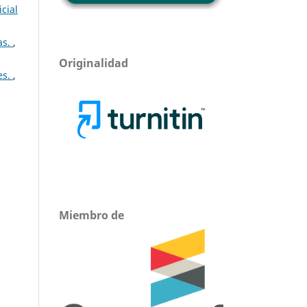
cial
as.
,
Originalidad
es.
,
Miembro de