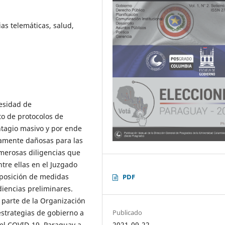
as telemáticas, salud,
esidad de
o de protocolos de
ntagio masivo y por ende
mamente dañosas para las
merosas diligencias que
ntre ellas en el Juzgado
mposición de medidas
PDF
diencias preliminares.
 parte de la Organización
estrategias de gobierno a
Publicado
 el COVID-19. Paraguay a
2021-09-22