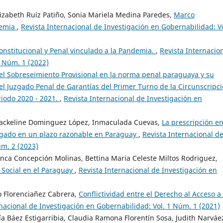
Elizabeth Ruíz Patiño, Sonia Mariela Medina Paredes,
Marco
demia
,
Revista Internacional de Investigación en Gobernabilidad: Vo
nstitucional y Penal vinculado a la Pandemia.
,
Revista Internacio
2 Núm. 1 (2022)
 del Sobreseimiento Provisional en la norma penal paraguaya y su
el Juzgado Penal de Garantías del Primer Turno de la Circunscripc
riodo 2020 - 2021.
,
Revista Internacional de Investigación en
a Jackeline Dominguez López, Inmaculada Cuevas,
La prescripción e
uzgado en un plazo razonable en Paraguay
,
Revista Internacional d
úm. 2 (2023)
nca Concepción Molinas, Bettina Maria Celeste Miltos Rodriguez,
 Social en el Paraguay
,
Revista Internacional de Investigación en
io Florenciañez Cabrera,
Conflictividad entre el Derecho al Acceso a 
rnacional de Investigación en Gobernabilidad: Vol. 1 Núm. 1 (2021)
a Báez Estigarribia, Claudia Ramona Florentín Sosa, Judith Narváe