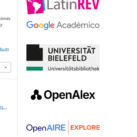
ciones
 y
du.py
es.
,