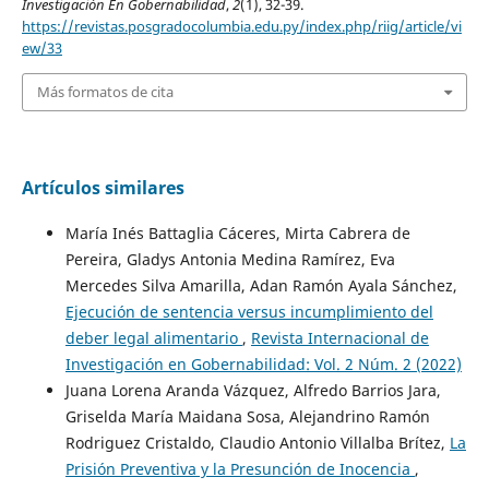
Investigación En Gobernabilidad
,
2
(1), 32-39.
https://revistas.posgradocolumbia.edu.py/index.php/riig/article/vi
ew/33
Más formatos de cita
Artículos similares
María Inés Battaglia Cáceres, Mirta Cabrera de
Pereira, Gladys Antonia Medina Ramírez, Eva
Mercedes Silva Amarilla, Adan Ramón Ayala Sánchez,
Ejecución de sentencia versus incumplimiento del
deber legal alimentario
,
Revista Internacional de
Investigación en Gobernabilidad: Vol. 2 Núm. 2 (2022)
Juana Lorena Aranda Vázquez, Alfredo Barrios Jara,
Griselda María Maidana Sosa, Alejandrino Ramón
Rodriguez Cristaldo, Claudio Antonio Villalba Brítez,
La
Prisión Preventiva y la Presunción de Inocencia
,