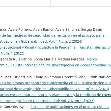
Ramón Ayala Romero, Adan Ramón Ayala Sánchez, Sergio David
ad de las medidas de seguridad de reclusión en el proceso penal
stigación en Gobernabilidad: Vol. 4 Núm. 2 (2024)
nstitucional y Penal vinculado a la Pandemia.
,
Revista Internacio
2 Núm. 1 (2022)
Elizabeth Ruíz Patiño, Sonia Mariela Medina Paredes,
Marco
demia
,
Revista Internacional de Investigación en Gobernabilidad: Vo
a Báez Estigarribia, Claudia Ramona Florentín Sosa, Judith Narváe
 en las etapas preparatoria e intermedia en la Circunscripción Judi
nacional de Investigación en Gobernabilidad: Vol. 3 Núm. 2 (2023)
ación Parlamentaria. Control parlamentario y la rendición de cuen
 de Investigación en Gobernabilidad: Vol. 2 Núm. 1 (2022)
id González Ayala,
Sistema de notificaciones en el proceso civil en