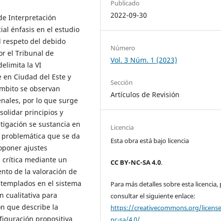
Publicado
2022-09-30
de Interpretación
ial énfasis en el estudio
l respeto del debido
Número
or el Tribunal de
Vol. 3 Núm. 1 (2023)
delimita la VI
e en Ciudad del Este y
Sección
ámbito se observan
Artículos de Revisión
nales, por lo que surge
olidar principios y
tigación se sustancia en
Licencia
a problemática que se da
Esta obra está bajo licencia
roponer ajustes
 crítica mediante un
CC BY-NC-SA 4.0
.
nto de la valoración de
ontemplados en el sistema
Para más detalles sobre esta licencia,
 cualitativa para
consultar el siguiente enlace:
ón que describe la
https://creativecommons.org/licens
figuración propositiva
nc-sa/4.0/