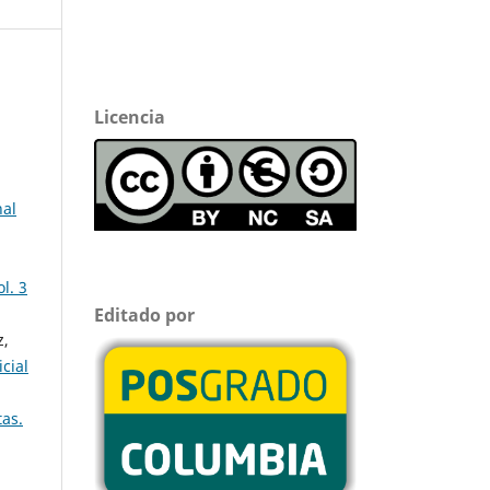
Licencia
nal
l. 3
Editado por
z,
cial
tas.