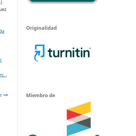
4)
uez
Originalidad
da
l
es.
,
e
Miembro de