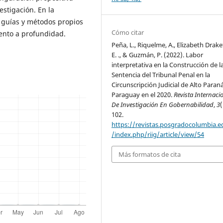
estigación. En la
o guías y métodos propios
Cómo citar
iento a profundidad.
Peña, L., Riquelme, A., Elizabeth Drake
E. ., & Guzmán, P. (2022). Labor
interpretativa en la Construcción de l
Sentencia del Tribunal Penal en la
Circunscripción Judicial de Alto Paran
Paraguay en el 2020.
Revista Internaci
De Investigación En Gobernabilidad
,
3
(
102.
https://revistas.posgradocolumbia.e
/index.php/riig/article/view/54
Más formatos de cita