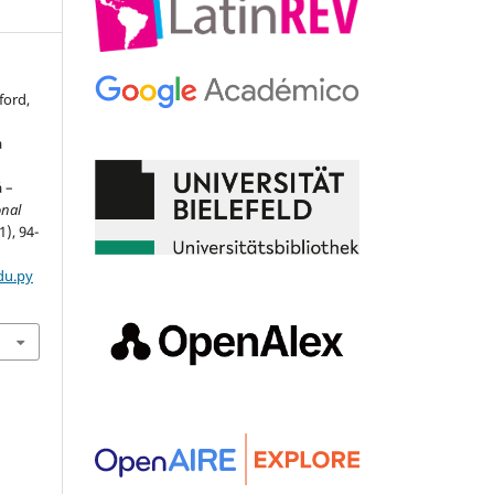
ford,
a
á –
onal
1), 94-
du.py